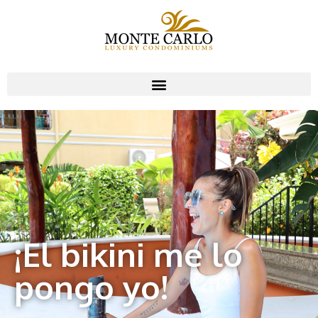
¡El bikini me lo
pongo yo!