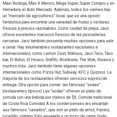
Maxi Bodega, Mas X Menos, Mega Super, Super Compro y en
Herradura, el Auto Mercado. Además, todos los viernes hay
un “mercado de agricultores” local, que es una opción
fantástica para encontrar una variedad de frutas y verduras
frescas a precios razonables. Como ciudad de playa, Jacó
ofrece excelentes mariscos frescos de las pescaderías
cercanas. Jacó también presenta muchas opciones para salir
a cenar. Hay innumerables restaurantes nacionales e
internacionales, como Lemon Zest, Wahoos, Jaco Taco, Taco
bar, El Bohio, El Hicaco, Grafitti, Wishbone, The Wok, Rioasis y
muchos más. Jacó también tiene algunas opciones
internacionales como Pizza Hut, Subway, KFC y Quiznos. La
mayoría de los restaurantes ofrecen servicios exprés/de
entrega. Otra opción para comer: las famosas “sodas”
(restaurantes típicos) Las “sodas” ofrecen un plato de
comida con una bebida por menos de $6. Comida tradicional
de Costa Rica Comidas A los costarricenses les encantan
sus famosos “casados”, que son un plato de arroz, frijoles,
picadillo, plátano frito, ensalada y un trozo de carne (todo