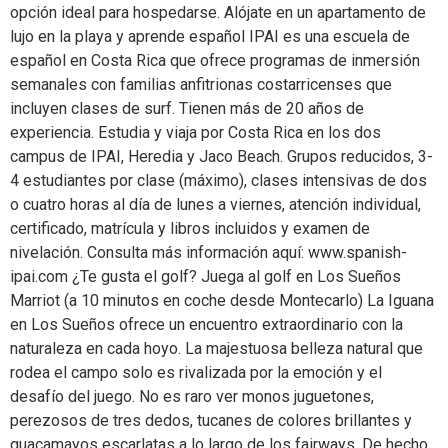
opción ideal para hospedarse. Alójate en un apartamento de
lujo en la playa y aprende español IPAI es una escuela de
español en Costa Rica que ofrece programas de inmersión
semanales con familias anfitrionas costarricenses que
incluyen clases de surf. Tienen más de 20 años de
experiencia. Estudia y viaja por Costa Rica en los dos
campus de IPAI, Heredia y Jaco Beach. Grupos reducidos, 3-
4 estudiantes por clase (máximo), clases intensivas de dos
o cuatro horas al día de lunes a viernes, atención individual,
certificado, matrícula y libros incluidos y examen de
nivelación. Consulta más información aquí: www.spanish-
ipai.com ¿Te gusta el golf? Juega al golf en Los Sueños
Marriot (a 10 minutos en coche desde Montecarlo) La Iguana
en Los Sueños ofrece un encuentro extraordinario con la
naturaleza en cada hoyo. La majestuosa belleza natural que
rodea el campo solo es rivalizada por la emoción y el
desafío del juego. No es raro ver monos juguetones,
perezosos de tres dedos, tucanes de colores brillantes y
guacamayos escarlatas a lo largo de los fairways. De hecho,