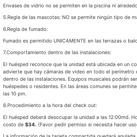
Envases de vidrio no se permiten en la piscina ni alrededo
5.
Regla de las mascotas: NO se permite ningún tipo de m
6.
Regla de fumado:
Fumado es permitido UNICAMENTE en las terrazas o ba
7.
Comportamiento dentro de las instalaciones:
El huésped reconoce que la unidad está ubicada en un con
advierte que hay cámaras de video en todo el perímetro d
dentro de las instalaciones. Equipos musicales podrán s
huéspedes o residentes. En las áreas comunes se permite
las 10 pm.
8.
Procedimiento a la hora del
check
out
:
El huésped deberá desocupar la unidad a las 12:00md. Ho
costo de
$34.
(Favor pedir permiso si necesita hacer uso
La información de la tarjeta compartida quedará anulada 