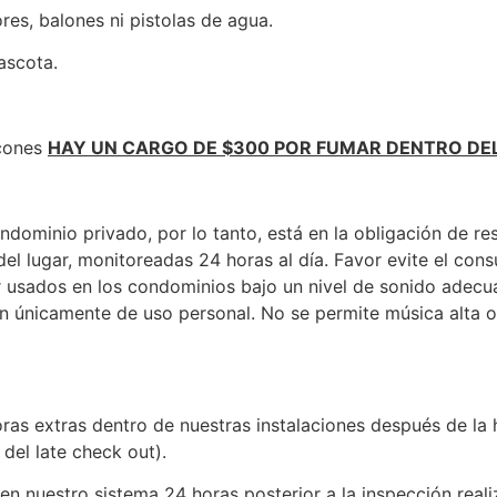
res, balones ni pistolas de agua.
ascota.
lcones
HAY UN CARGO DE $300 POR FUMAR DENTRO DE
dominio privado, por lo tanto, está en la obligación de res
el lugar, monitoreadas 24 horas al día. Favor evite el cons
er usados en los condominios bajo un nivel de sonido adecu
n únicamente de uso personal. No se permite música alta 
ras extras dentro de nuestras instalaciones después de la
 del late
check
out
).
en nuestro sistema 24 horas posterior a la inspección real