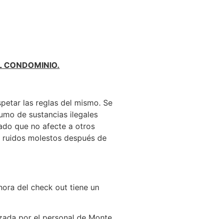
L CONDOMINIO.
petar las reglas del mismo. Se
umo de sustancias ilegales
ado que no afecte a otros
o ruidos molestos después de
 hora del
check
out
tiene un
izada por el personal de Monte