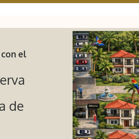
 con el
serva
ya de